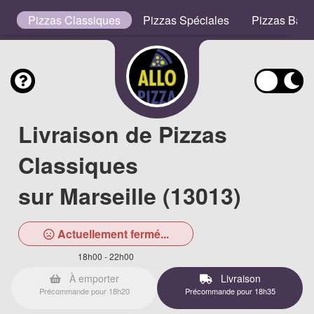
s
Pizzas Classiques
Pizzas Spéciales
Pizzas Bas
Livraison de Pizzas
Classiques
sur Marseille (13013)
Actuellement fermé...
18h00 - 22h00
À emporter
Livraison
Précommande pour 18h20
Précommande pour 18h35