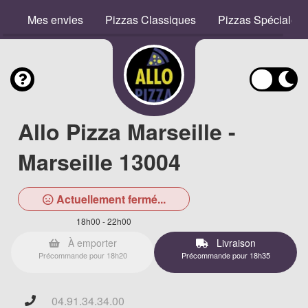
Mes envies
Pizzas Classiques
Pizzas Spéciales
Allo Pizza Marseille -
Marseille 13004
Actuellement fermé...
18h00 - 22h00
À emporter
Livraison
Précommande pour 18h20
Précommande pour 18h35
04.91.34.34.00