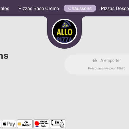
iales
Pizzas Base Crème
Chaussons
Pizzas Desse
ns
À emporter
Précommande pour 18h20