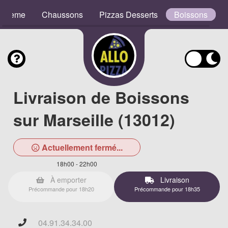
e Crème
Chaussons
Pizzas Desserts
Boissons
Livraison de Boissons
sur Marseille (13012)
Actuellement fermé...
18h00 - 22h00
À emporter
Livraison
Précommande pour 18h20
Précommande pour 18h35
04.91.34.34.00