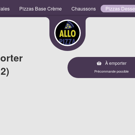
iales
Pizzas Base Crème
Chaussons
Pizzas Desse
orter
À emporter
2)
Précommande possible