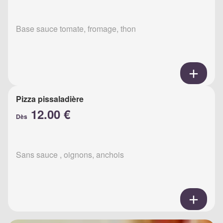
Base sauce tomate, fromage, thon
Pizza pissaladière
12.00 €
Dès
Sans sauce , oignons, anchois