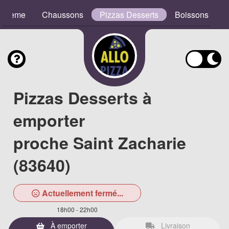
e Crème
Chaussons
Pizzas Desserts
Boissons
Pizzas Desserts à
emporter
proche Saint Zacharie
(83640)
Actuellement fermé...
18h00 - 22h00
À emporter
Livraison