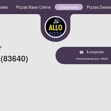
iales
Pizzas Base Crème
Chaussons
Pizzas Desse
r
À emporter
 (83640)
Précommande pour 18h20