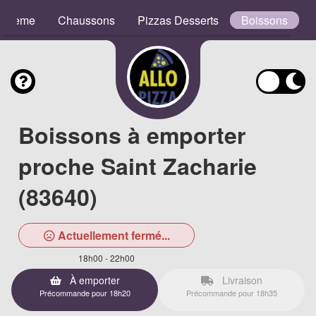
e Crème
Chaussons
Pizzas Desserts
Boissons
Boissons à emporter
proche Saint Zacharie
(83640)
Actuellement fermé...
18h00 - 22h00
À emporter
Livraison
Précommande pour 18h20
Précommande pour 18h35