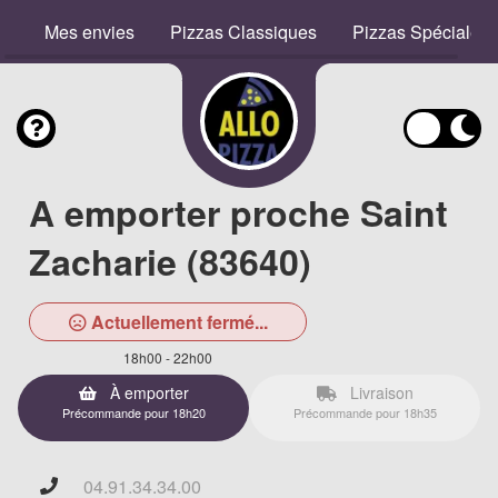
Mes envies
Pizzas Classiques
Pizzas Spéciales
A emporter proche Saint
Zacharie (83640)
Actuellement fermé...
18h00 - 22h00
À emporter
Livraison
Précommande pour 18h20
Précommande pour 18h35
04.91.34.34.00