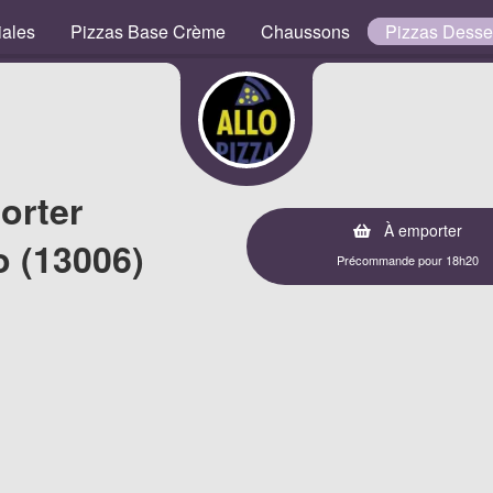
iales
Pizzas Base Crème
Chaussons
Pizzas Desse
orter
À emporter
o (13006)
Précommande pour 18h20