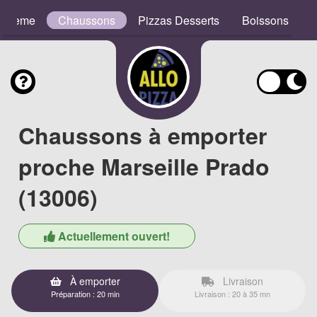
e Crème
Chaussons
Pizzas Desserts
Boissons
Chaussons à emporter
proche Marseille Prado
(13006)
Actuellement ouvert!
À emporter
Livraison
Préparation : 20 min
Livraison : 20 à 35 mn