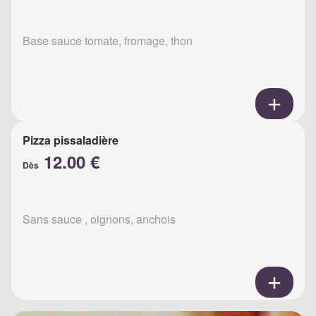
Base sauce tomate, fromage, thon
Pizza pissaladière
12.00 €
Dès
Sans sauce , oignons, anchois