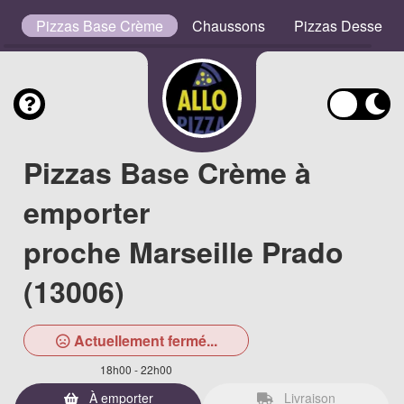
es
Pizzas Base Crème
Chaussons
Pizzas Desserts
Pizzas Base Crème à
emporter
proche Marseille Prado
(13006)
Actuellement fermé...
18h00 - 22h00
À emporter
Livraison