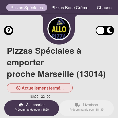
es
Pizzas Spéciales
Pizzas Base Crème
Chausson
Pizzas Spéciales à
emporter
proche Marseille (13014)
Actuellement fermé...
18h00 - 22h00
À emporter
Livraison
Précommande pour 18h20
Précommande pour 18h35