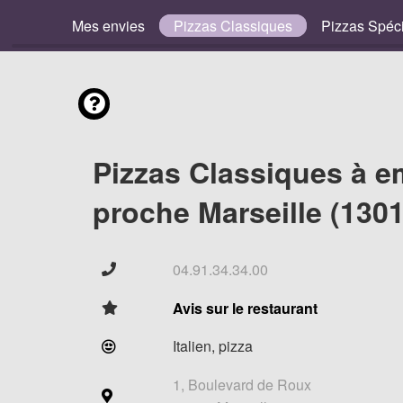
Mes envies
Pizzas Classiques
Pizzas Spéc
Pizzas Classiques à e
proche Marseille (1301
04.91.34.34.00
Avis sur le restaurant
Italien, pizza
1, Boulevard de Roux