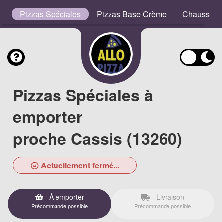
es
Pizzas Spéciales
Pizzas Base Crème
Chausson
Pizzas Spéciales à
emporter
proche Cassis (13260)
Actuellement fermé...
À emporter
Livraison
Précommande possible
Précommande possible