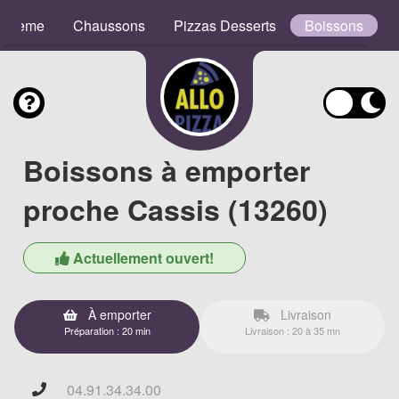
e Crème
Chaussons
Pizzas Desserts
Boissons
Boissons à emporter
proche Cassis (13260)
Actuellement ouvert!
À emporter
Livraison
Préparation : 20 min
Livraison : 20 à 35 mn
04.91.34.34.00