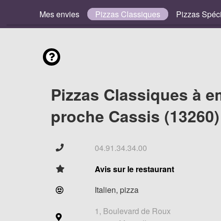
Mes envies
Pizzas Classiques
Pizzas Spéc
Pizzas Classiques à e
proche Cassis (13260)
04.91.34.34.00
Avis sur le restaurant
Italien, pizza
1, Boulevard de Roux