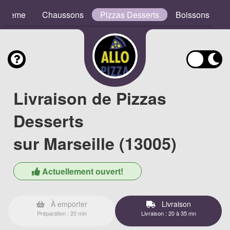
e Crème
Chaussons
Pizzas Desserts
Boissons
Livraison de Pizzas
Desserts
sur Marseille (13005)
Actuellement ouvert!
À emporter
Livraison
Préparation : 20 min
Livraison : 20 à 35 mn