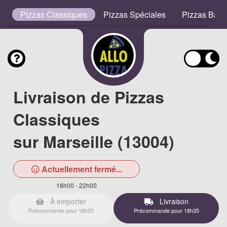
s
Pizzas Classiques
Pizzas Spéciales
Pizzas Bas
Livraison de Pizzas
Classiques
sur Marseille (13004)
Actuellement fermé...
18h00 - 22h00
À emporter
Livraison
Précommande pour 18h20
Précommande pour 18h35