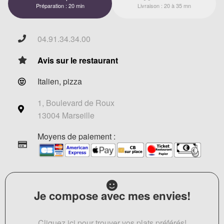
Préparation : 20 min
Livraison : 20 à 35 mn
04.91.34.34.00
Avis sur le restaurant
Italien, pizza
1, Boulevard de Roux
13004 Marseille
Moyens de paiement :
Je compose avec mes envies!
Cliquez ici pour trouver vos plats préférés!