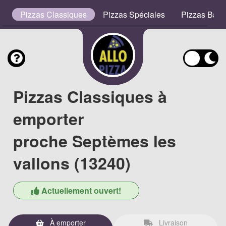
s
Pizzas Classiques
Pizzas Spéciales
Pizzas Bas
Pizzas Classiques à
emporter
proche Septèmes les
vallons (13240)
Actuellement ouvert!
À emporter
Livraison