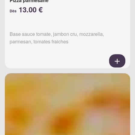
Pizza parmesane
13.00 €
Dès
Base sauce tomate, jambon cru, mozzarella,
parmesan, tomates fraiches