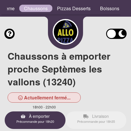
e Crème
Chaussons
Pizzas Desserts
Boissons
Chaussons à emporter
proche Septèmes les
vallons (13240)
Actuellement fermé...
18h00 - 22h00
À emporter
Livraison
Précommande pour 18h20
Précommande pour 18h35