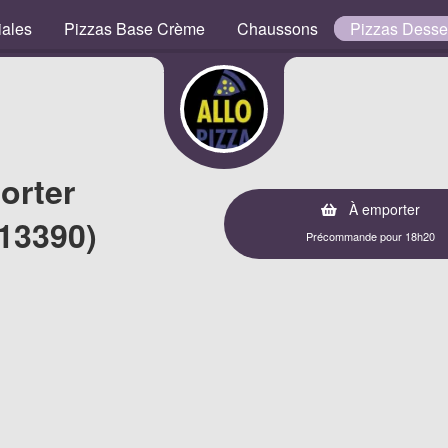
iales
Pizzas Base Crème
Chaussons
Pizzas Desse
orter
À emporter
13390)
Précommande pour 18h20