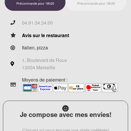
Précommande pour 18h20
Précommande pour 18h35
04.91.34.34.00
Avis sur le restaurant
Italien, pizza
1, Boulevard de Roux
13004 Marseille
Moyens de paiement :
Je compose avec mes envies!
Cliquez ici pour trouver vos plats préférés!