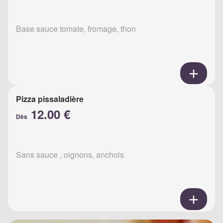
Base sauce tomate, fromage, thon
Pizza pissaladière
12.00 €
Dès
Sans sauce , oignons, anchois