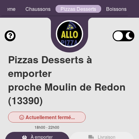
e Crème
Chaussons
Pizzas Desserts
Boissons
Pizzas Desserts à
emporter
proche Moulin de Redon
(13390)
Actuellement fermé...
18h00 - 22h00
À emporter
Livraison