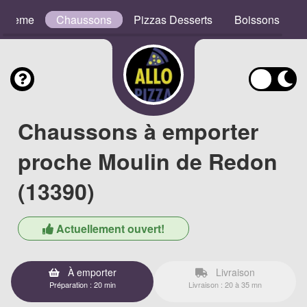
e Crème
Chaussons
Pizzas Desserts
Boissons
Chaussons à emporter
proche Moulin de Redon
(13390)
Actuellement ouvert!
À emporter
Livraison
Préparation : 20 min
Livraison : 20 à 35 mn