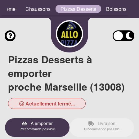
e Crème
Chaussons
Pizzas Desserts
Boissons
Pizzas Desserts à
emporter
proche Marseille (13008)
Actuellement fermé...
À emporter
Livraison
Précommande possible
Précommande possible