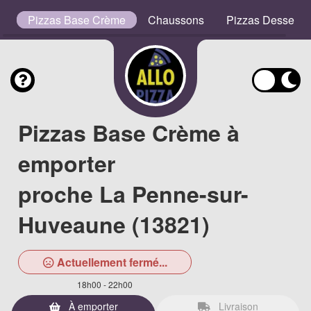
es
Pizzas Base Crème
Chaussons
Pizzas Desserts
Pizzas Base Crème à
emporter
proche La Penne-sur-
Huveaune (13821)
Actuellement fermé...
18h00 - 22h00
À emporter
Livraison