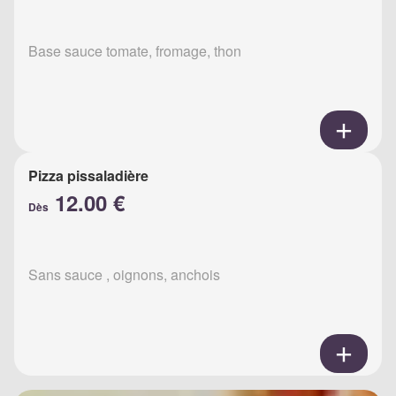
Base sauce tomate, fromage, thon
Pizza pissaladière
12.00 €
Dès
Sans sauce , oignons, anchois