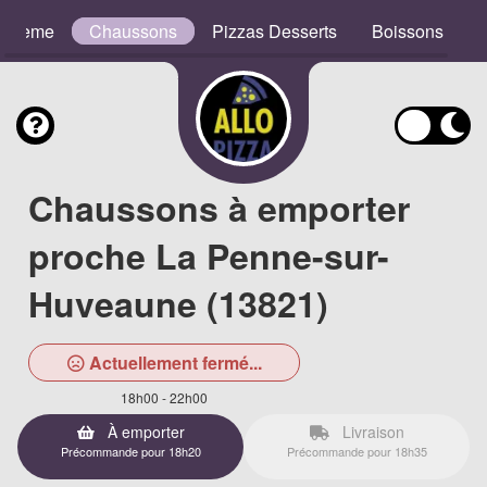
e Crème
Chaussons
Pizzas Desserts
Boissons
Chaussons à emporter
proche La Penne-sur-
Huveaune (13821)
Actuellement fermé...
18h00 - 22h00
À emporter
Livraison
Précommande pour 18h20
Précommande pour 18h35