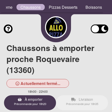
e Crème
Chaussons
Pizzas Desserts
Boissons
Chaussons à emporter
proche Roquevaire
(13360)
Actuellement fermé...
18h00 - 22h00
À emporter
Livraison
Précommande pour 18h20
Précommande pour 18h35