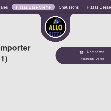
iales
Pizzas Base Crème
Chaussons
Pizzas Desse
emporter
À emporter
1)
Préparation : 20 min