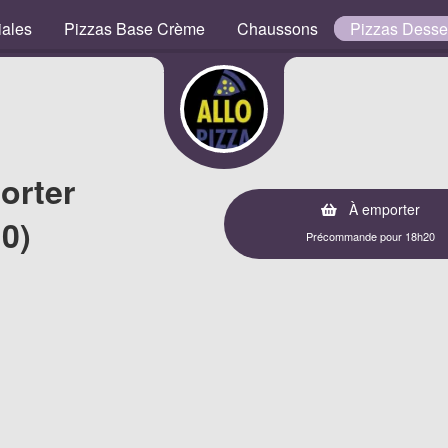
iales
Pizzas Base Crème
Chaussons
Pizzas Desse
orter
À emporter
0)
Précommande pour 18h20