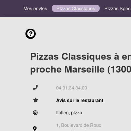
Mes envies
Pizzas Classiques
Pizzas Spéc
Pizzas Classiques à e
proche Marseille (1300
04.91.34.34.00
Avis sur le restaurant
Italien, pizza
1, Boulevard de Roux