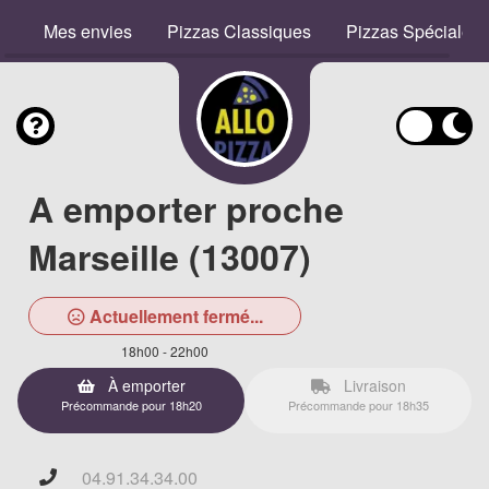
Mes envies
Pizzas Classiques
Pizzas Spéciales
A emporter proche
Marseille (13007)
Actuellement fermé...
18h00 - 22h00
À emporter
Livraison
Précommande pour 18h20
Précommande pour 18h35
04.91.34.34.00