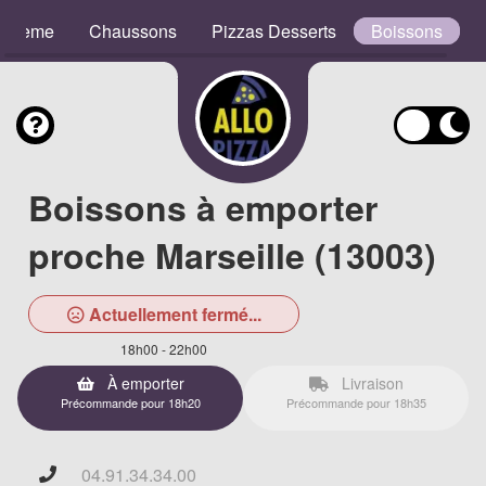
e Crème
Chaussons
Pizzas Desserts
Boissons
Boissons à emporter
proche Marseille (13003)
Actuellement fermé...
18h00 - 22h00
À emporter
Livraison
Précommande pour 18h20
Précommande pour 18h35
04.91.34.34.00