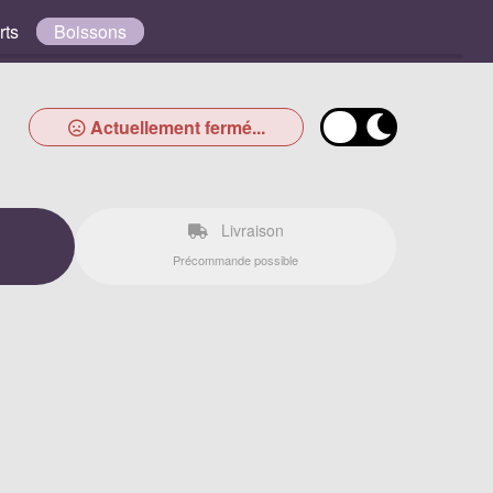
rts
Boissons
Actuellement fermé...
Livraison
Précommande possible