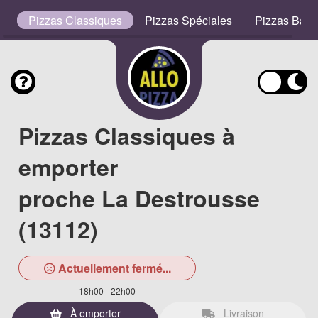
s
Pizzas Classiques
Pizzas Spéciales
Pizzas Bas
Pizzas Classiques à
emporter
proche La Destrousse
(13112)
Actuellement fermé...
18h00 - 22h00
À emporter
Livraison