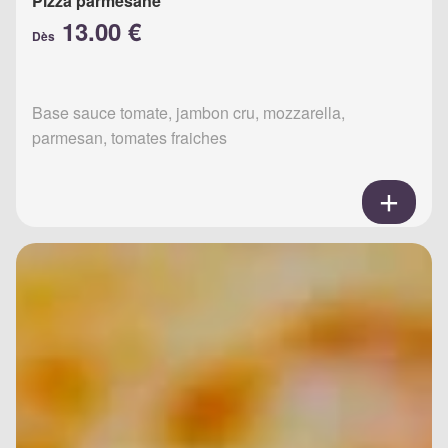
Pizza parmesane
13.00 €
Dès
Base sauce tomate, jambon cru, mozzarella,
parmesan, tomates fraiches