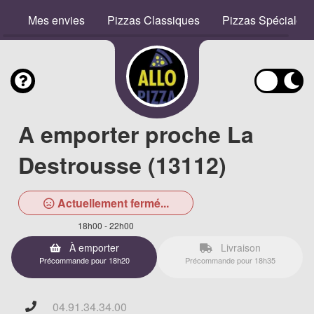
Mes envies
Pizzas Classiques
Pizzas Spéciales
A emporter proche La
Destrousse (13112)
Actuellement fermé...
18h00 - 22h00
À emporter
Livraison
Précommande pour 18h20
Précommande pour 18h35
04.91.34.34.00