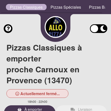
s
Pizzas Classiques
Pizzas Spéciales
Pizzas Bas
Pizzas Classiques à
emporter
proche Carnoux en
Provence (13470)
Actuellement fermé...
18h00 - 22h00
À emporter
Livraison