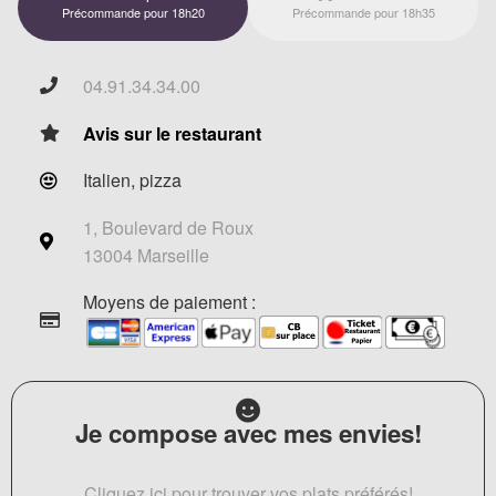
Précommande pour 18h20
Précommande pour 18h35
04.91.34.34.00
Avis sur le restaurant
Italien, pizza
1, Boulevard de Roux
13004 Marseille
Moyens de paiement :
Je compose avec mes envies!
Cliquez ici pour trouver vos plats préférés!