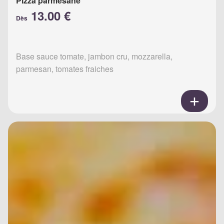
Pizza parmesane
13.00 €
Dès
Base sauce tomate, jambon cru, mozzarella,
parmesan, tomates fraiches