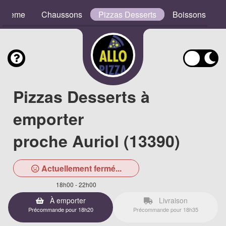
e Crème
Chaussons
Pizzas Desserts
Boissons
Pizzas Desserts à
emporter
proche Auriol (13390)
Actuellement fermé...
18h00 - 22h00
À emporter
Livraison
Précommande pour 18h20
Précommande pour 18h35