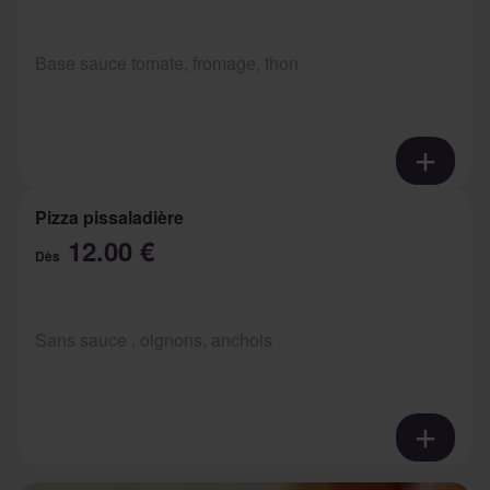
Base sauce tomate, fromage, thon
Pizza pissaladière
12.00 €
Dès
Sans sauce , oignons, anchois