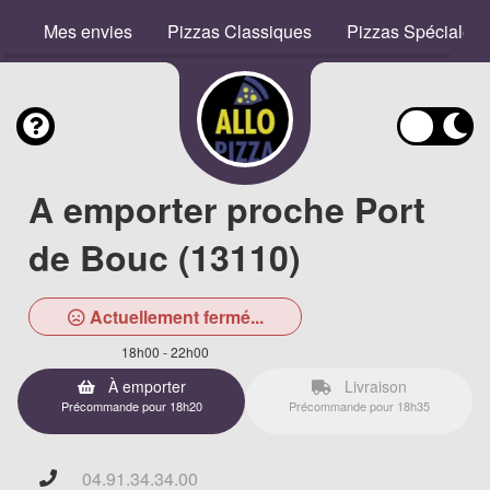
Mes envies
Pizzas Classiques
Pizzas Spéciales
A emporter proche Port
de Bouc (13110)
Actuellement fermé...
18h00 - 22h00
À emporter
Livraison
Précommande pour 18h20
Précommande pour 18h35
04.91.34.34.00