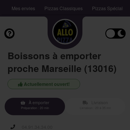
Mes envies
Pizzas Classiques
Pizzas Spéciales
Boissons à emporter
proche Marseille (13016)
Actuellement ouvert!
À emporter
Livraison
Préparation : 20 min
Livraison : 20 à 35 mn
04.91.34.34.00