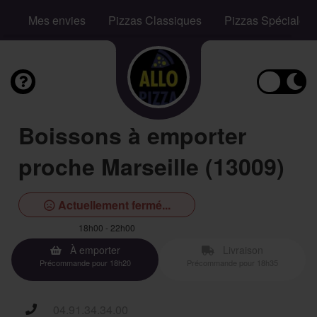
Mes envies
Pizzas Classiques
Pizzas Spéciales
Boissons à emporter
proche Marseille (13009)
Actuellement fermé...
18h00 - 22h00
À emporter
Livraison
Précommande pour 18h20
Précommande pour 18h35
04.91.34.34.00