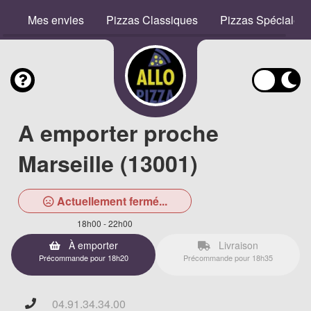
Mes envies
Pizzas Classiques
Pizzas Spéciales
A emporter proche
Marseille (13001)
Actuellement fermé...
18h00 - 22h00
À emporter
Livraison
Précommande pour 18h20
Précommande pour 18h35
04.91.34.34.00