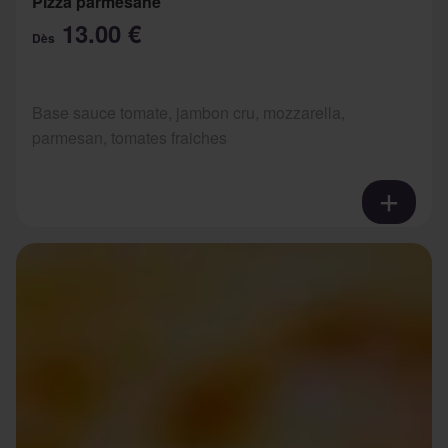
Pizza parmesane
13.00 €
Dès
Base sauce tomate, jambon cru, mozzarella,
parmesan, tomates fraiches