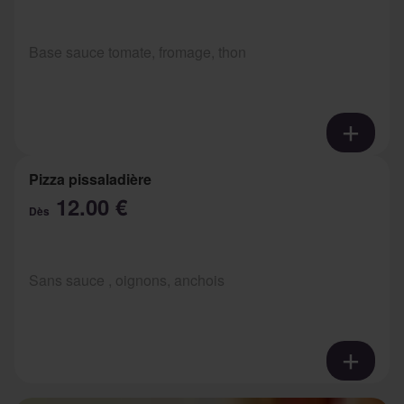
Base sauce tomate, fromage, thon
Pizza pissaladière
12.00 €
Dès
Sans sauce , oignons, anchois