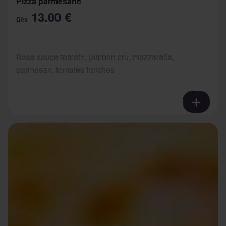
Pizza parmesane
13.00 €
Dès
Base sauce tomate, jambon cru, mozzarella,
parmesan, tomates fraiches