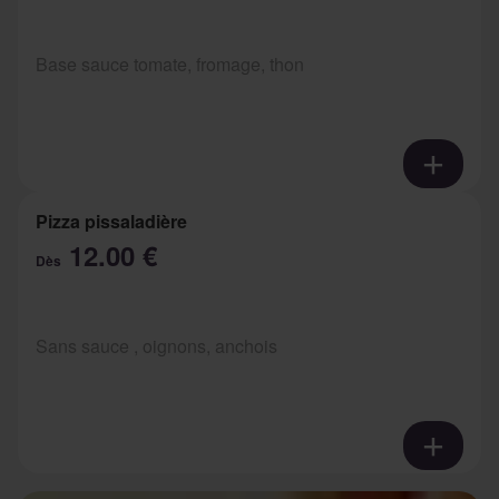
Base sauce tomate, fromage, thon
Pizza pissaladière
12.00 €
Dès
Sans sauce , oignons, anchois